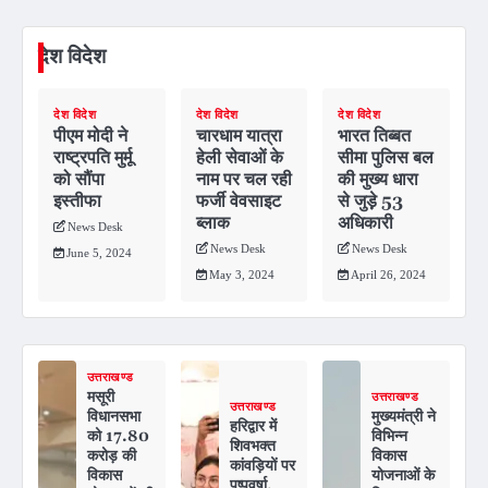
देश विदेश
देश विदेश
देश विदेश
देश विदेश
पीएम मोदी ने
चारधाम यात्रा
भारत तिब्बत
राष्ट्रपति मुर्मू
हेली सेवाओं के
सीमा पुलिस बल
को सौंपा
नाम पर चल रही
की मुख्य धारा
इस्तीफा
फर्जी वेवसाइट
से जुड़े़ 53
ब्लाक
अधिकारी
News Desk
News Desk
News Desk
June 5, 2024
May 3, 2024
April 26, 2024
उत्तराखण्ड
मसूरी
उत्तराखण्ड
उत्तराखण्ड
विधानसभा
मुख्यमंत्री ने
हरिद्वार में
को 17.80
विभिन्न
शिवभक्त
करोड़ की
विकास
कांवड़ियों पर
विकास
योजनाओं के
पुष्पवर्षा,