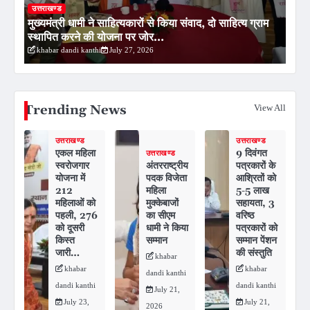
उत्तराखण्ड
्ठ
मुख्यमंत्री धामी ने साहित्यकारों से किया संवाद, दो साहित्य ग्राम
उत
स्थापित करने की योजना पर जोर…
मु
khabar dandi kanthi
July 27, 2026
Trending News
View All
उत्तराखण्ड
उत्तराखण्ड
एकल महिला
9 दिवंगत
उत्तराखण्ड
स्वरोजगार
अंतरराष्ट्रीय
पत्रकारों के
योजना में
पदक विजेता
आश्रितों को
212
महिला
5-5 लाख
महिलाओं को
मुक्केबाजों
सहायता, 3
पहली, 276
का सीएम
वरिष्ठ
को दूसरी
धामी ने किया
पत्रकारों को
किस्त
सम्मान
सम्मान पेंशन
जारी…
की संस्तुति
khabar
khabar
khabar
dandi kanthi
dandi kanthi
dandi kanthi
July 21,
July 23,
July 21,
2026