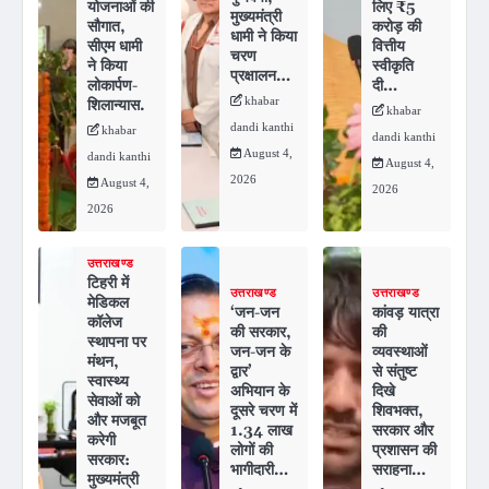
योजनाओं की
लिए ₹5
मुख्यमंत्री
सौगात,
करोड़ की
धामी ने किया
सीएम धामी
वित्तीय
चरण
ने किया
स्वीकृति
प्रक्षालन…
लोकार्पण-
दी…
khabar
शिलान्यास.
khabar
dandi kanthi
khabar
dandi kanthi
August 4,
dandi kanthi
August 4,
2026
August 4,
2026
2026
उत्तराखण्ड
टिहरी में
उत्तराखण्ड
उत्तराखण्ड
मेडिकल
‘जन-जन
कांवड़ यात्रा
कॉलेज
की सरकार,
की
स्थापना पर
जन-जन के
व्यवस्थाओं
मंथन,
द्वार’
से संतुष्ट
स्वास्थ्य
अभियान के
दिखे
सेवाओं को
दूसरे चरण में
शिवभक्त,
और मजबूत
1.34 लाख
सरकार और
करेगी
लोगों की
प्रशासन की
सरकार:
भागीदारी…
सराहना…
मुख्यमंत्री