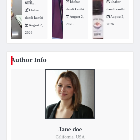
khabar
khabar
धामी…
dandi kanthi
dandi kanthi
khabar
August 2,
August 2,
dandi kanthi
2026
2026
August 2,
2026
Author Info
Jane doe
California, USA