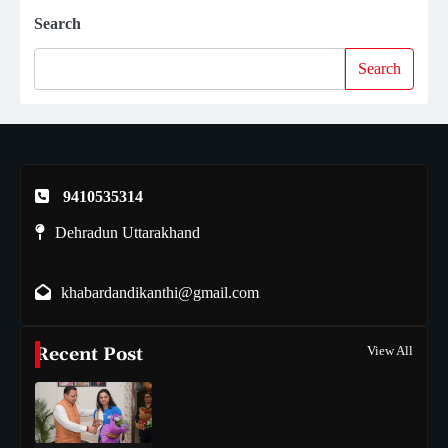
Search
Search
9410535314
Dehradun Uttarakhand
khabardandikanthi@gmail.com
Recent Post
View All