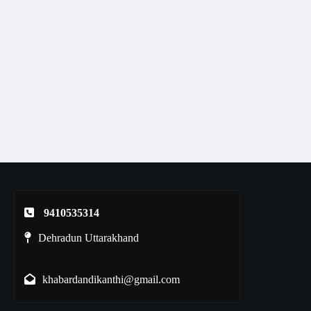
9410535314
Dehradun Uttarakhand
khabardandikanthi@gmail.com