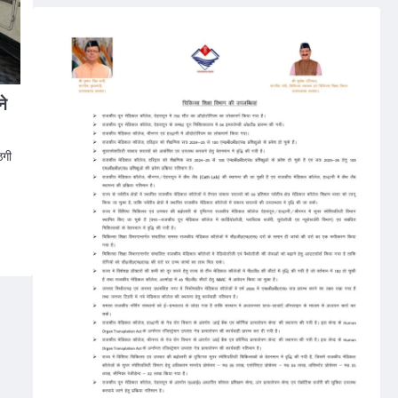
ने
ठगी