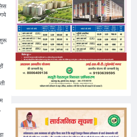
ुलिस
गये
शुरू
ों
मती
।
ाम
,
डा