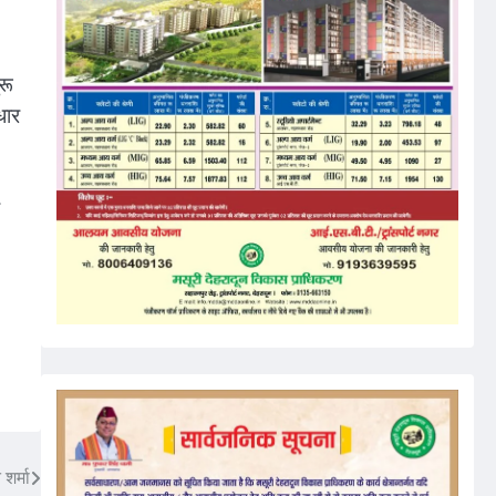
रू
धार
शर्मा