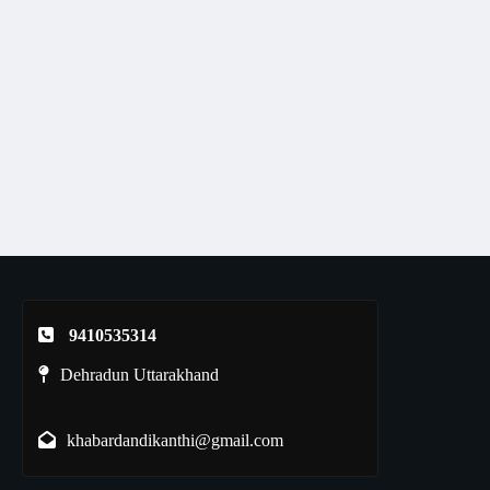
9410535314
Dehradun Uttarakhand
khabardandikanthi@gmail.com