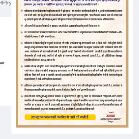
समिति
रने