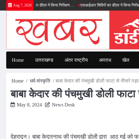
Skip
फील्ड बाईपास का डीएम ने किया निरीक्षण…
एसआईआर शिविरों का डीएम ने किया निरीक्षण, बोले—को
Aug 7, 2026
to
content
Home
उत्तराखण्ड
अंतर राष्ट्रीय
अपराध
खेल
Home
धर्म-संस्कृति
बाबा केदार की पंचमुखी डोली फाटा से तीसरे पड़ा
बाबा केदार की पंचमुखी डोली फाटा स
May 8, 2024
News Desk
देहरादून। बाबा केदारनाथ की पंचमुखी डोली द्वारा आठ मई को फाट