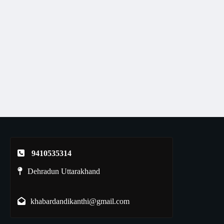
9410535314
Dehradun Uttarakhand
khabardandikanthi@gmail.com