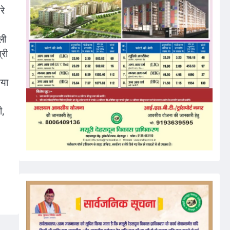
रे
ली
्री
िया
ी,