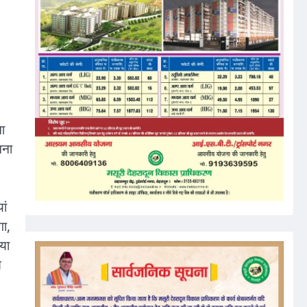
,
ा
मना
ां
गा,
या
े