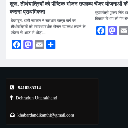
शुरू, तीर्थयात्रियों को पौष्टिक भोजन उपलब्ध
चेंजर योजनाओं की
कराना प्राथमिकता
मुख्यमंत्री पुष्कर सिंह
विकास विभाग की गेम चे
देहरादून: धामी सरकार ने चारधाम यात्रा मार्ग पर
तीर्थयात्रियों को स्वास्थ्यवर्धक भोजन उपलब्ध कराने के
Faceb
Ma
उद्देश्य से ‘आज से थोड़ा…
Facebook
Mastodon
Email
Share
9410535314
Dehradun Uttarakhand
khabardandikanthi@gmail.com