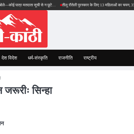
्र मतदाता सूची से न छूटे…
तीलू रौतेली पुरस्कार के लिए 13 महिलाओं का चयन, 35 आंगनबाड़ी कार
देश विदेश
धर्म-संस्कृति
राजनीति
राष्ट्रीय
ा
 जरूरीः सिन्हा
धन