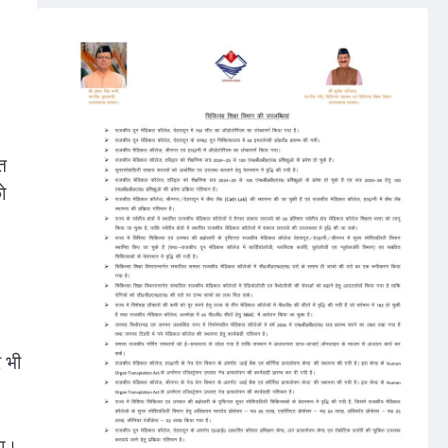
त
ो
र भी
गा।