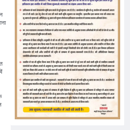
लन
ाना
ित
ें
े
न