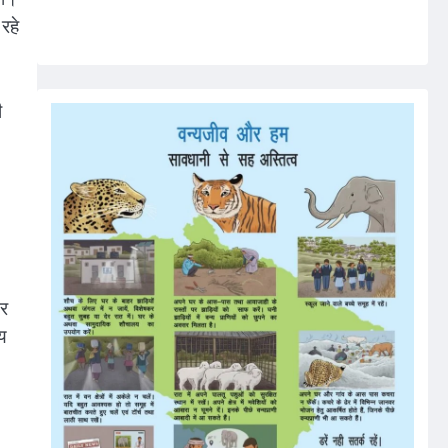
रहे
ी
और
य