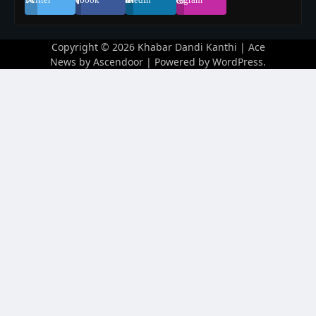
Copyright © 2026
Khabar Dandi Kanthi
| Ace
News by
Ascendoor
| Powered by
WordPress
.