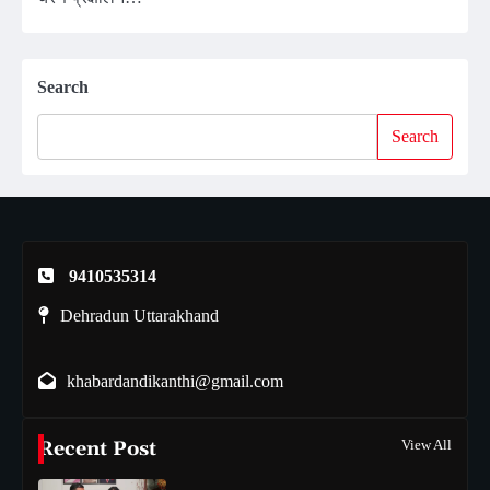
Search
Search
9410535314
Dehradun Uttarakhand
khabardandikanthi@gmail.com
Recent Post
View All