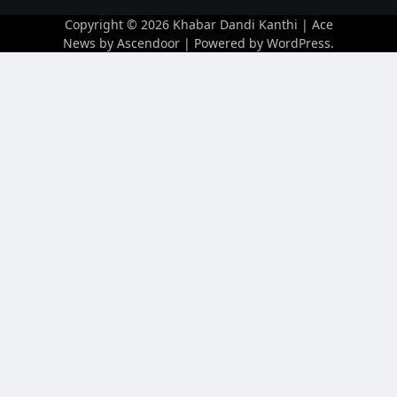
Copyright © 2026
Khabar Dandi Kanthi
| Ace
News by
Ascendoor
| Powered by
WordPress
.