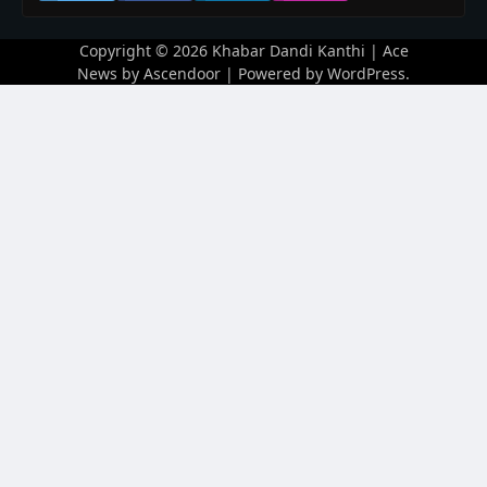
Copyright © 2026
Khabar Dandi Kanthi
| Ace
News by
Ascendoor
| Powered by
WordPress
.