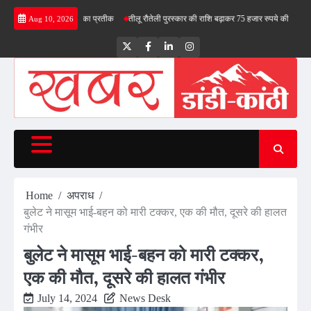
Skip
 देश के स्वाभिमान का प्रतीक
तीलू रौतेली पुरस्कार की राशि बढ़ाकर 75 हजार रुपये की
भाजपा में सैकड़
Aug 10, 2026
to
content
Twitter
Facebook
LinkedIn
Instagram
Home
अपराध
बुलेट ने मासूम भाई-बहन को मारी टक्कर, एक की मौत, दूसरे की हालत
गंभीर
बुलेट ने मासूम भाई-बहन को मारी टक्कर,
एक की मौत, दूसरे की हालत गंभीर
July 14, 2024
News Desk