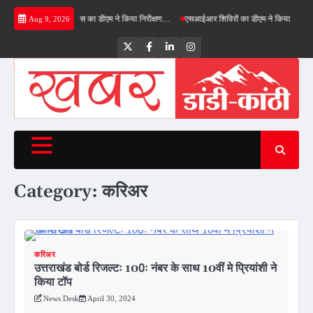
Skip
िमी ग्रीनफील्ड बाईपास का डीएम ने किया निरीक्षण…
एसआईआर शिविरों का डीएम ने किया निरीक्षण, बोले—
Aug 9, 2026
to
content
Twitter
Facebook
LinkedIn
Instagram
Category:
करिअर
करिअर
उत्तराखंड बोर्ड रिजल्टः 100ः नंबर के साथ 10वीं मे प्रियांशी ने
किया टॉप
News Desk
April 30, 2024