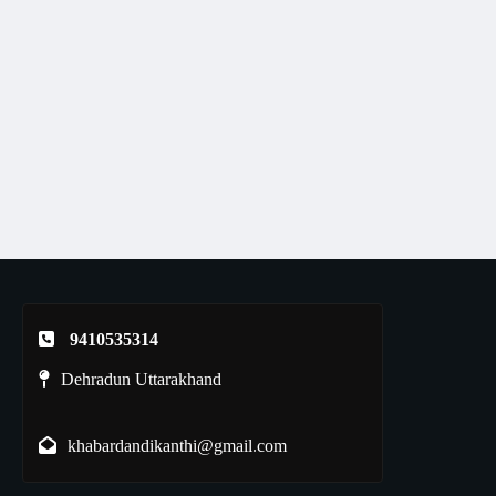
9410535314
Dehradun Uttarakhand
khabardandikanthi@gmail.com