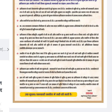
याएं…
रण
हद
ो
के…