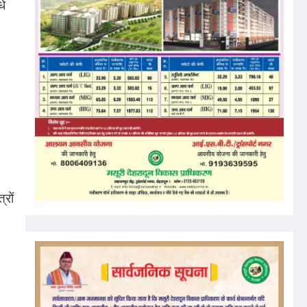
धे
्रों