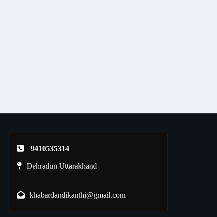
9410535314
Dehradun Uttarakhand
khabardandikanthi@gmail.com