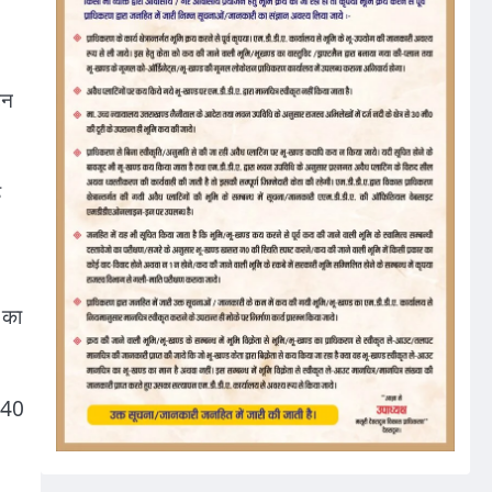
टन
ह
 का
1:40