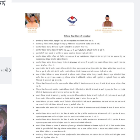
ाएं
 धामी