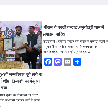
मौसम ने बदली करवट,यमुनोत्री धाम में
झमाझम बारिश
उत्तरकाशी। रविवार दोपहर बाद मौसम ने करवट बदली 
यमुनोत्री धाम सहित आस-पास के खरशाली गांव,
जानकीचट्टी, नारायण पुरी, फूलचट्टी…
Facebook
Mastodon
Email
Share
0वें जन्मदिवस पूर्ण होने के
 ऑफ़ तिब्बत” कार्यक्रम
 गया
चायत चुनाव की तैयारियों को लेकर
चन अधिकारी प्रशांत आर्य ने पुरोला
…