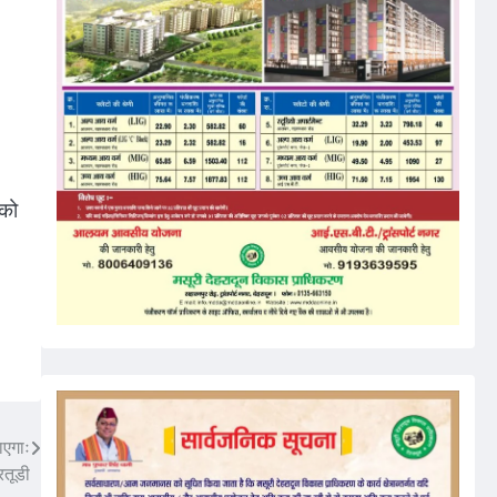
 को
ाएगाः
रतूडी