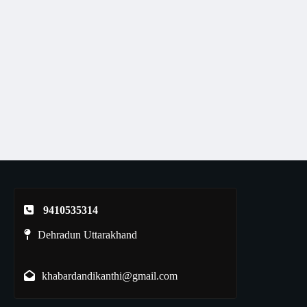
9410535314
Dehradun Uttarakhand
khabardandikanthi@gmail.com