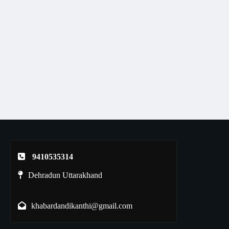
9410535314
Dehradun Uttarakhand
khabardandikanthi@gmail.com