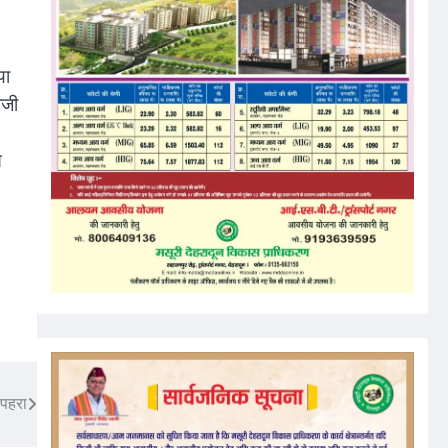
या
ाजी
स
 पहरा