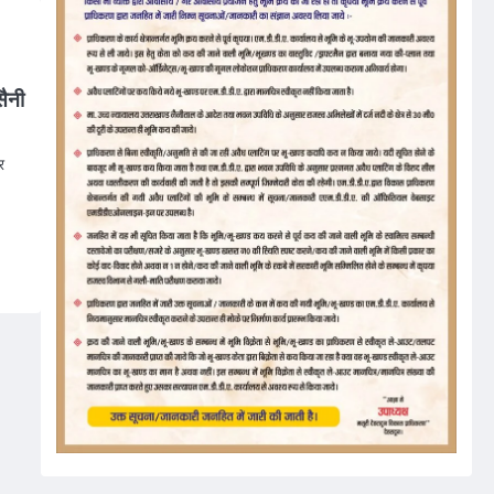
सैनी
र