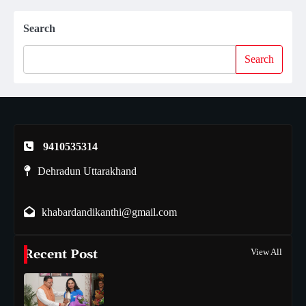
Search
Search
9410535314
Dehradun Uttarakhand
khabardandikanthi@gmail.com
Recent Post
View All