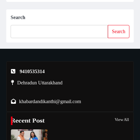
Search
Search
9410535314
Dehradun Uttarakhand
khabardandikanthi@gmail.com
Recent Post
View All