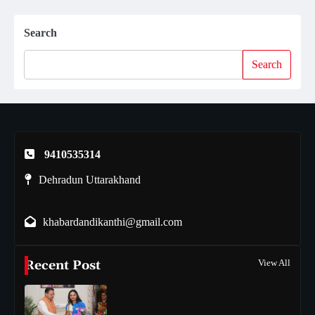
Search
Search
9410535314
Dehradun Uttarakhand
khabardandikanthi@gmail.com
Recent Post
View All