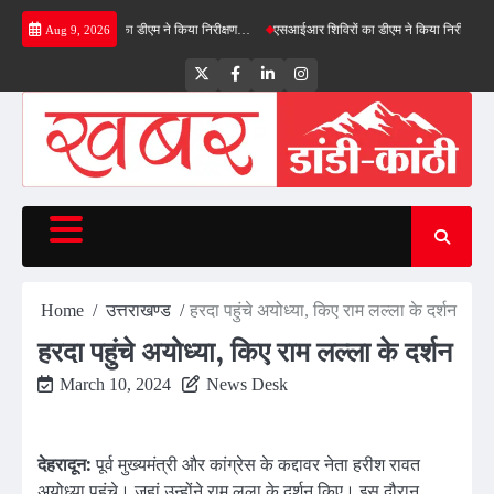
Skip
ीनफील्ड बाईपास का डीएम ने किया निरीक्षण…
एसआईआर शिविरों का डीएम ने किया निरीक्षण, बोले—कोई पा
Aug 9, 2026
to
content
Twitter
Facebook
LinkedIn
Instagram
Home
उत्तराखण्ड
हरदा पहुंचे अयोध्या, किए राम लल्ला के दर्शन
हरदा पहुंचे अयोध्या, किए राम लल्ला के दर्शन
March 10, 2024
News Desk
देहरादून:
पूर्व मुख्यमंत्री और कांग्रेस के कद्दावर नेता हरीश रावत
अयोध्या पहुंचे। जहां उन्होंने राम लला के दर्शन किए। इस दौरान