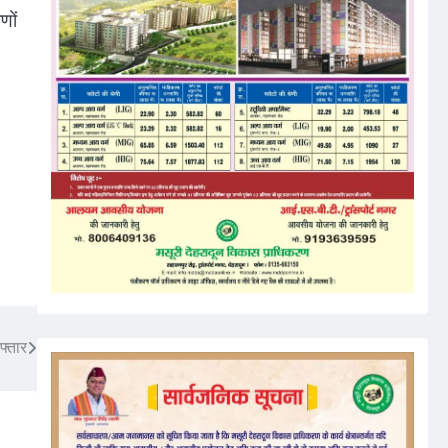
णों
फ्तार