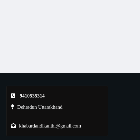
9410535314
Dehradun Uttarakhand
khabardandikanthi@gmail.com