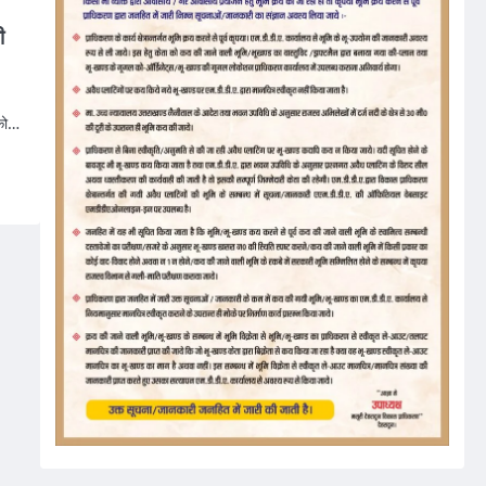
ी
 को…