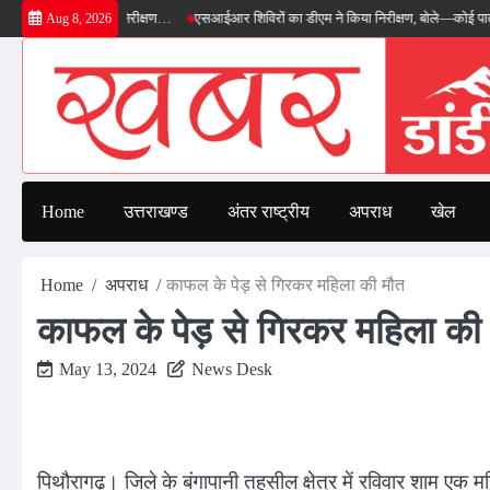
Skip
डीएम ने किया निरीक्षण…
एसआईआर शिविरों का डीएम ने किया निरीक्षण, बोले—कोई पात्र मतदाता स
Aug 8, 2026
to
content
Home
उत्तराखण्ड
अंतर राष्ट्रीय
अपराध
खेल
Home
अपराध
काफल के पेड़ से गिरकर महिला की मौत
काफल के पेड़ से गिरकर महिला की
May 13, 2024
News Desk
पिथौरागढ़। जिले के बंगापानी तहसील क्षेत्र में रविवार शाम ए