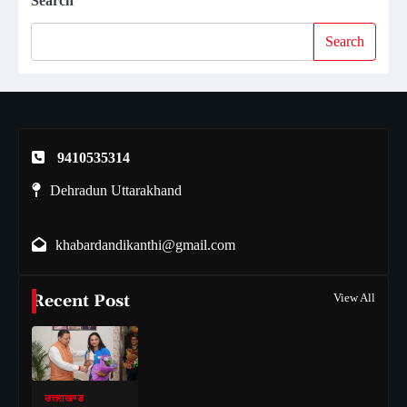
Search
Search
9410535314
Dehradun Uttarakhand
khabardandikanthi@gmail.com
Recent Post
View All
उत्तराखण्ड