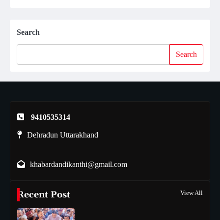
Search
Search
9410535314
Dehradun Uttarakhand
khabardandikanthi@gmail.com
Recent Post
View All