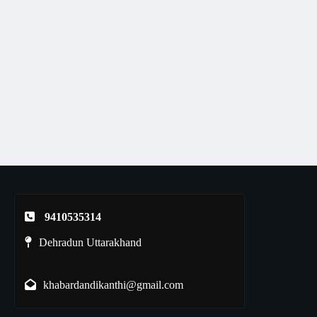
9410535314
Dehradun Uttarakhand
khabardandikanthi@gmail.com