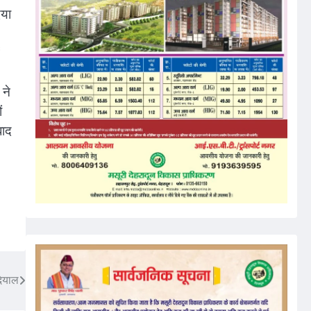
िया
 ने
ं
बाद
दियाल