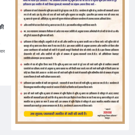
की
सवार