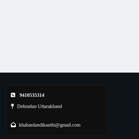
9410535314
Dehradun Uttarakhand
khabardandikanthi@gmail.com