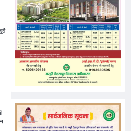
ूरी
न
सी
ान