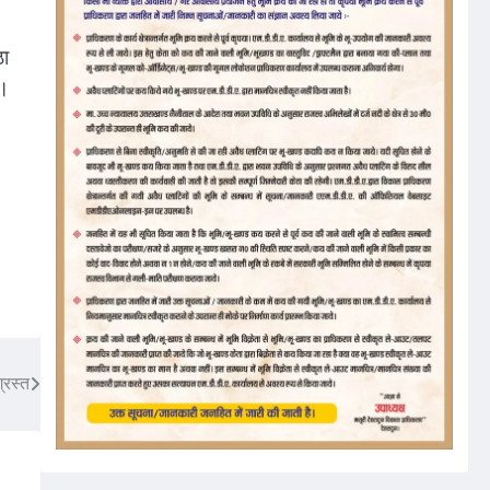
ठा
ा।
्रस्त