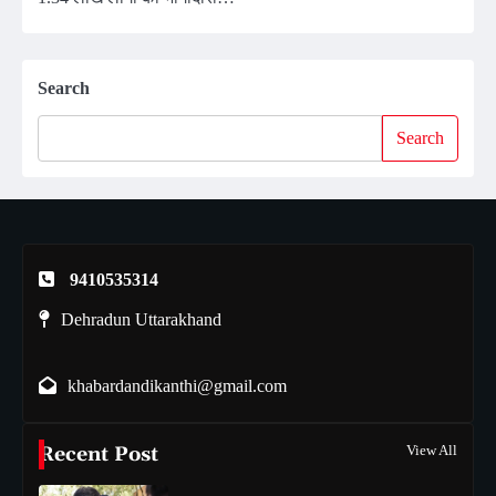
Search
Search
9410535314
Dehradun Uttarakhand
khabardandikanthi@gmail.com
Recent Post
View All