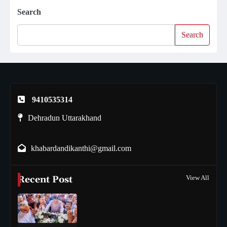
Search
Search
9410535314
Dehradun Uttarakhand
khabardandikanthi@gmail.com
Recent Post
View All