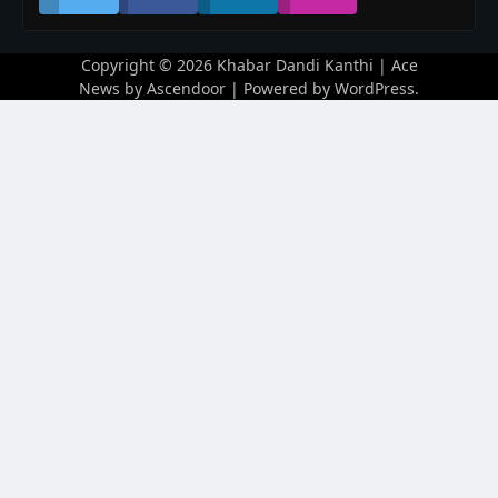
Copyright © 2026
Khabar Dandi Kanthi
| Ace
News by
Ascendoor
| Powered by
WordPress
.