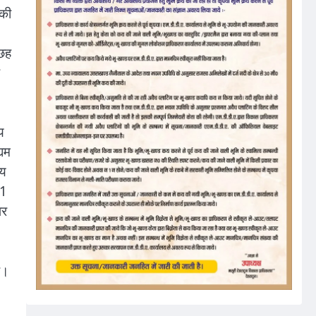
 की
 छह
य
्यम
्य
31
पर
ै।