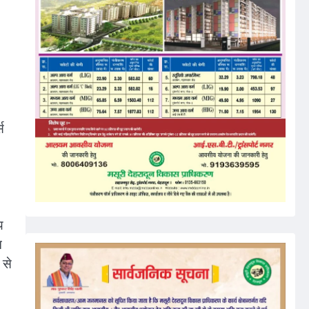
स
य
न
 से