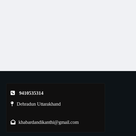
9410535314
Dehradun Uttarakhand
khabardandikanthi@gmail.com