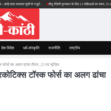
्र मतदाता सूची से न छूटे…
तीलू रौतेली पुरस्कार के लिए 13 महिलाओं का चयन, 35 आंगनबाड़ी कार
देश विदेश
धर्म-संस्कृति
राजनीति
राष्ट्रीय
ॉस्क फोर्स का अलग ढांचा तैयार, 25 पद सृजित
 नारकोटिक्स टॉस्क फोर्स का अलग ढांचा