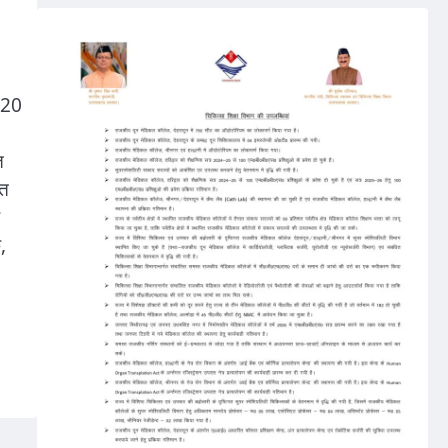
2020
त
रत
,