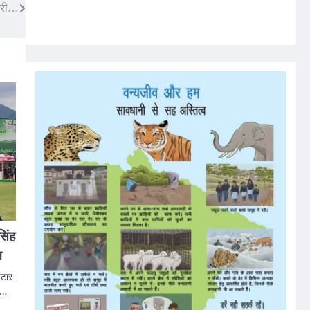
यारी…
सिंह
म
्टार
ा…