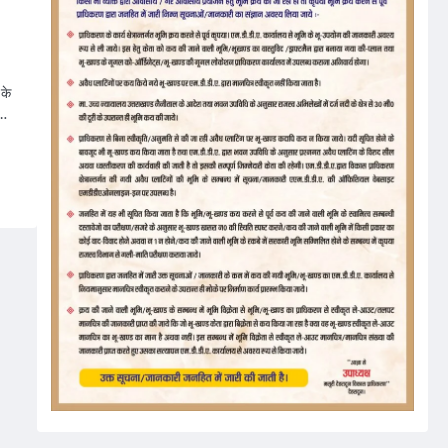
 के
ी…