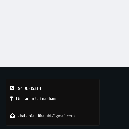
9410535314
Dehradun Uttarakhand
khabardandikanthi@gmail.com