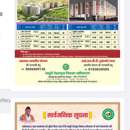
ंड
बारिश