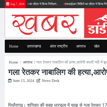
Skip
ग्रीनफील्ड बाईपास का डीएम ने किया निरीक्षण…
एसआईआर शिविरों का डीएम ने किया निरीक्षण, बोल
Aug 7, 2026
to
content
Home
उत्तराखण्ड
अंतर राष्ट्रीय
अपराध
खेल
Home
अपराध
गला रेतकर नाबालिग की हत्या,आरोपी काली नदी में क
गला रेतकर नाबालिग की हत्या,आरोप
June 15, 2024
News Desk
पिथौरागढ। शनिवार की सुबह धारचूला में चाकू से गला रेतकर 17