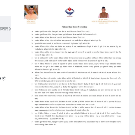
रफतार
त हो