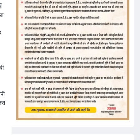
ली
जा
ह
दी
ोपी
लिस