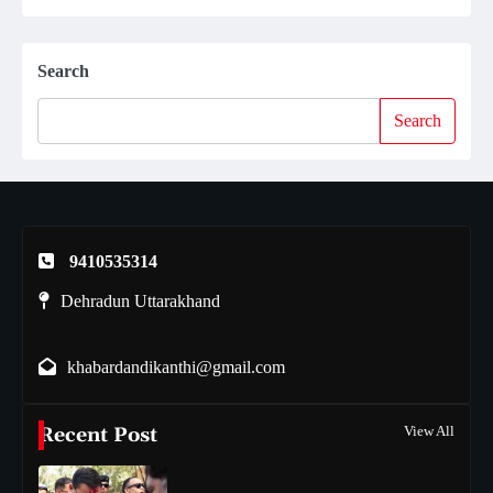
Search
Search
9410535314
Dehradun Uttarakhand
khabardandikanthi@gmail.com
Recent Post
View All