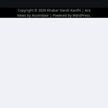
Copyright © 2026
Khabar Dandi Kanthi
| Ace
News by
Ascendoor
| Powered by
WordPress
.