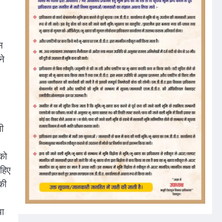
स
ने
ती
को
ाहिए
की
या