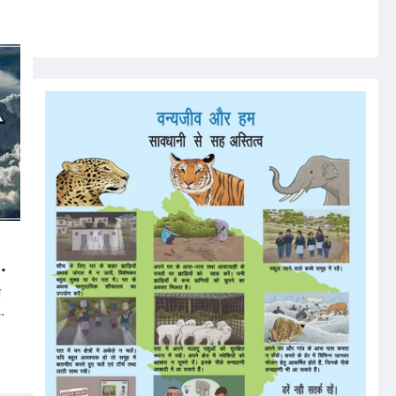
…
ी
…