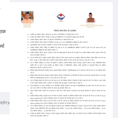
े
बैठक
ा
्मा
दर्शन