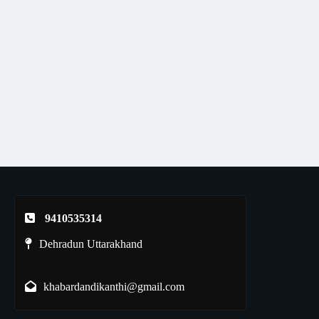
9410535314
Dehradun Uttarakhand
khabardandikanthi@gmail.com