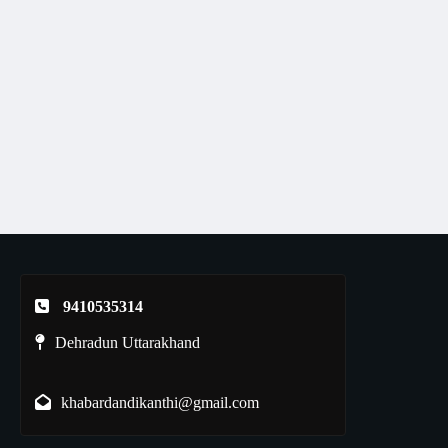
9410535314
Dehradun Uttarakhand
khabardandikanthi@gmail.com