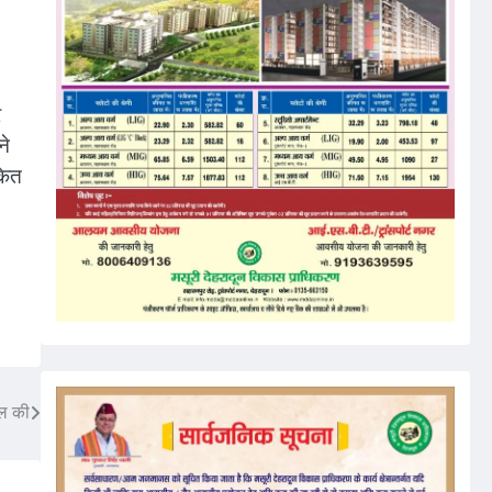
र
ने
केत
िल की