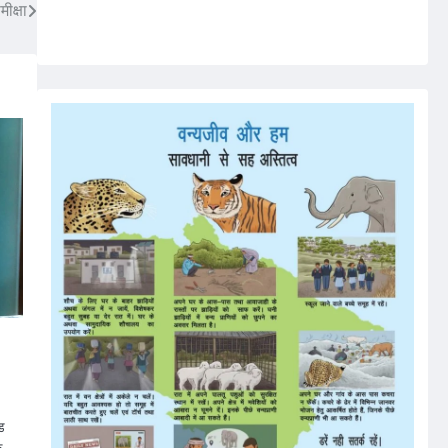
ीक्षा
्ड
े