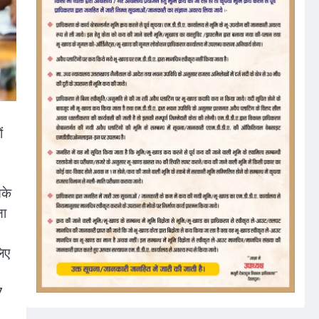
ं
सके
षा
लिए
7