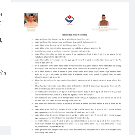
न
र
ल,
िशेष