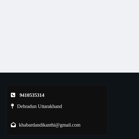
9410535314
Dehradun Uttarakhand
khabardandikanthi@gmail.com