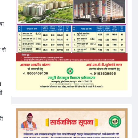
या
 से
े
ी
री