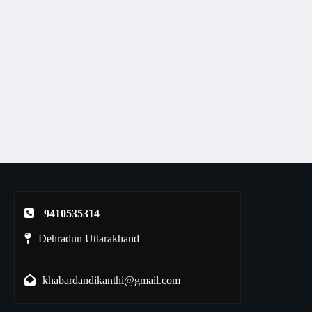
9410535314
Dehradun Uttarakhand
khabardandikanthi@gmail.com