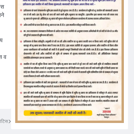
 इस
ने
ाय
िस व
नोटिस