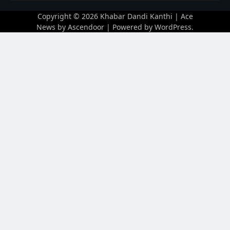
Copyright © 2026
Khabar Dandi Kanthi
| Ace
News by
Ascendoor
| Powered by
WordPress
.