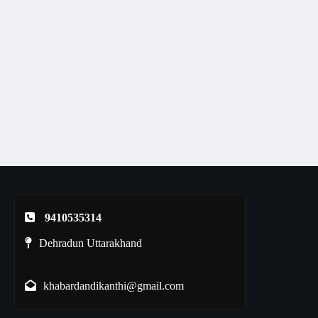
9410535314
Dehradun Uttarakhand
khabardandikanthi@gmail.com