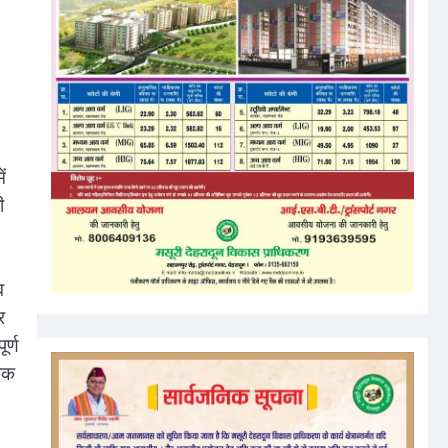
ं
ी
व
र
र्ण
रूक