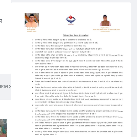
प
 घायल