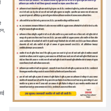
ं
ो
शन,
सआई