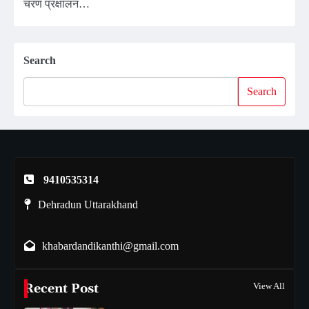
चरण प्रक्षालन…
Search
Search
9410535314
Dehradun Uttarakhand
khabardandikanthi@gmail.com
Recent Post
View All