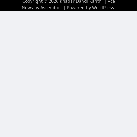
Copyright © 2026
Khabar Dandi Kanthi
| Ace
News by
Ascendoor
| Powered by
WordPress
.