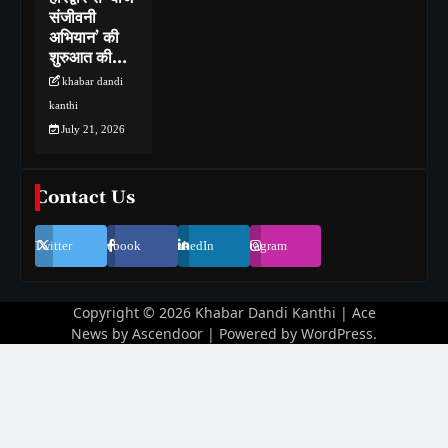
संजीवनी
अभियान’ की
शुरुआत की…
khabar dandi
kanthi
July 21, 2026
Contact Us
Twitter
Facebook
LinkedIn
Instagram
Copyright © 2026
Khabar Dandi Kanthi
| Ace
News by
Ascendoor
| Powered by
WordPress
.