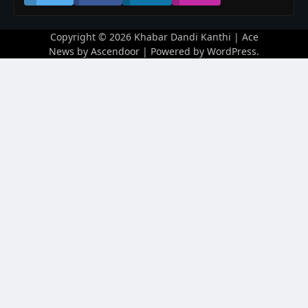
Copyright © 2026
Khabar Dandi Kanthi
| Ace
News by
Ascendoor
| Powered by
WordPress
.