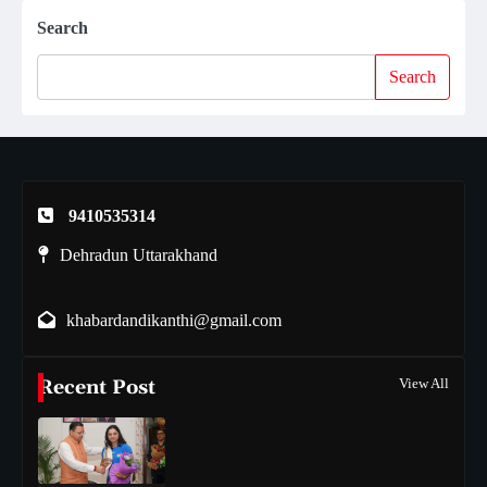
Search
Search
9410535314
Dehradun Uttarakhand
khabardandikanthi@gmail.com
Recent Post
View All