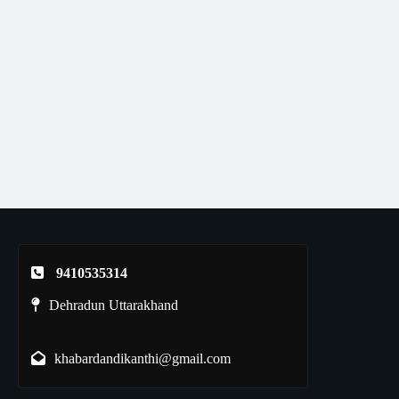
9410535314
Dehradun Uttarakhand
khabardandikanthi@gmail.com