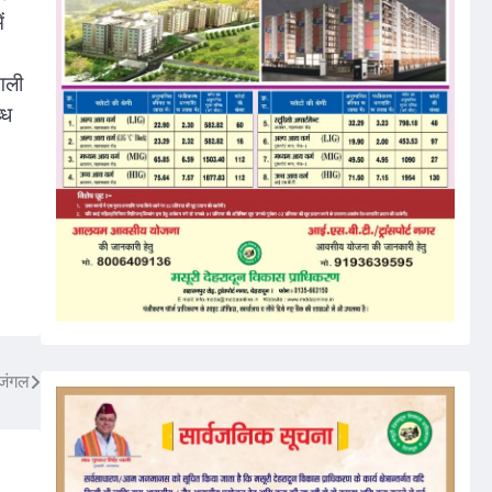
ं
गली
्ध
 जंगल