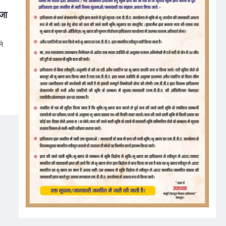
जा
ने