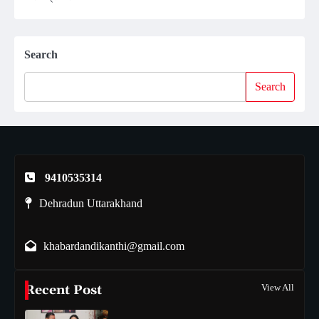
Search
Search
9410535314
Dehradun Uttarakhand
khabardandikanthi@gmail.com
Recent Post
View All