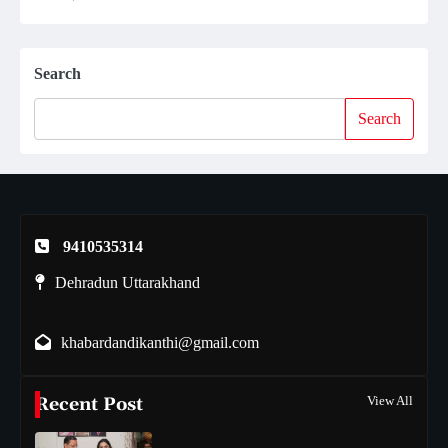
Search
Search
9410535314
Dehradun Uttarakhand
khabardandikanthi@gmail.com
Recent Post
View All