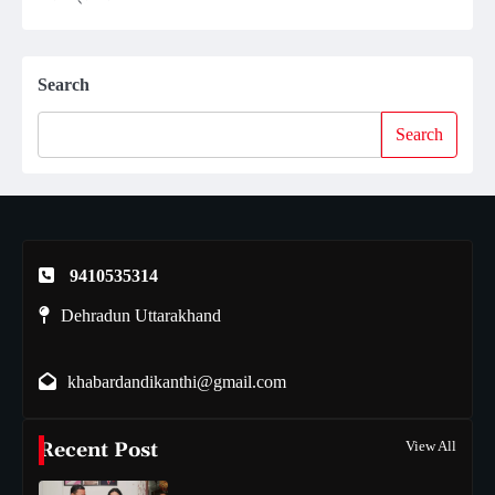
Search
Search
9410535314
Dehradun Uttarakhand
khabardandikanthi@gmail.com
Recent Post
View All