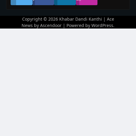
Copyright © 2026
Khabar Dandi Kanthi
| Ace
News by
Ascendoor
| Powered by
WordPress
.