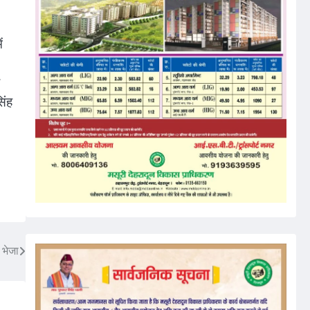
ं
िंह
 भेजा