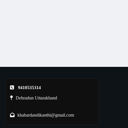
9410535314
Dehradun Uttarakhand
khabardandikanthi@gmail.com