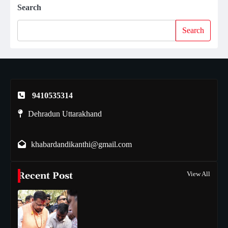
Search
Search
9410535314
Dehradun Uttarakhand
khabardandikanthi@gmail.com
Recent Post
View All