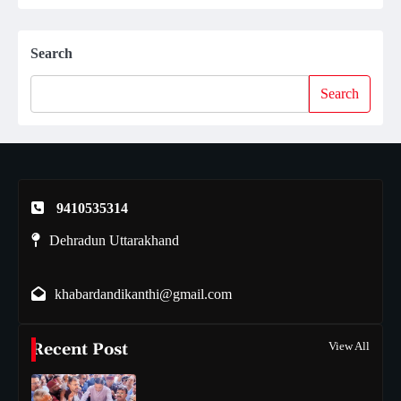
Search
Search
9410535314
Dehradun Uttarakhand
khabardandikanthi@gmail.com
Recent Post
View All