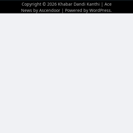
Copyright © 2026
Khabar Dandi Kanthi
| Ace
News by
Ascendoor
| Powered by
WordPress
.